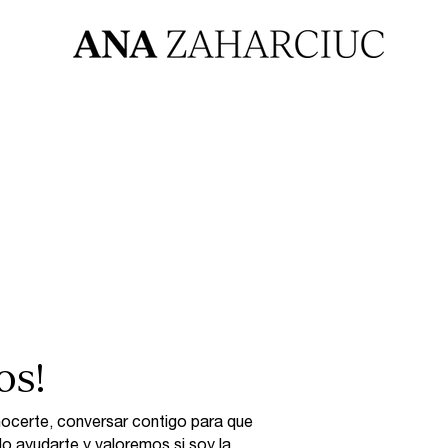
os!
nocerte, conversar contigo para que
 ayudarte y valoremos si soy la