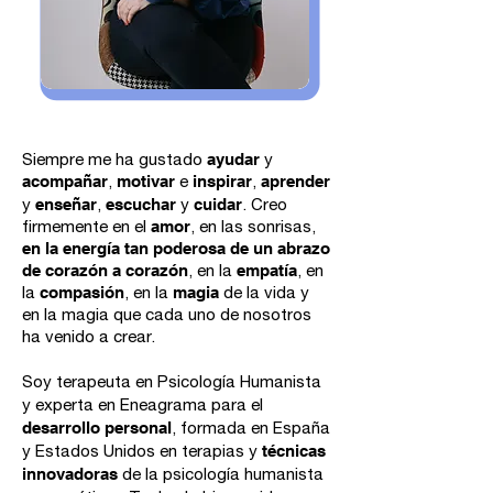
Siempre me ha gustado
ayu
dar
y
acompañar
,
motivar
e
inspirar
,
aprender
y
enseñar
,
escuchar
y
cuidar
. Creo
firme
mente en el
amor
, en las sonrisas,
en la energía tan poderosa de un abrazo
de corazón a corazón
, en la
empatía
, en
la
compasión
, en la
magia
de la vida y
en la magia que cada uno de nosotros
ha venido a crear.
Soy terapeuta en P
sicología Humanista
y experta en Eneagrama para el
desarrollo personal
, formada
en España
y Estados Unidos en terapias y
técnicas
innovadoras
de la psicología humanista