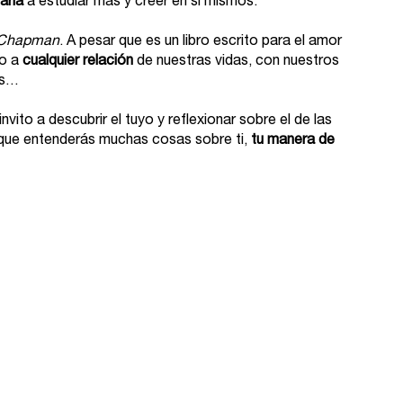
aría
 a estudiar más y creer en sí mismos. 
 Chapman
. A pesar que es un libro escrito para el amor 
o a 
cualquier relación
 de nuestras vidas, con nuestros 
as…
vito a descubrir el tuyo y reflexionar sobre el de las 
que entenderás muchas cosas sobre ti, 
tu manera de 