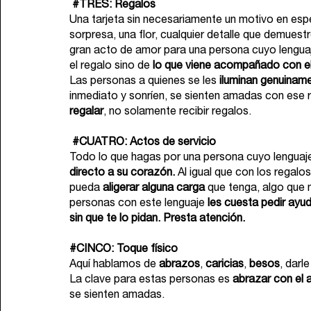
#TRES
: Regalos
Una tarjeta sin necesariamente un motivo en espe
sorpresa, una flor, cualquier detalle que demuestr
gran acto de amor para una persona cuyo lenguaje
el regalo sino de 
lo que viene acompañado con el
Las personas a quienes se les 
iluminan genuiname
inmediato y sonríen, se sienten amadas con ese 
regalar
, no solamente recibir regalos.
#CUATRO
: Actos de servicio
Todo lo que hagas por una persona cuyo lenguaje d
directo a su corazón. 
Al igual que con los regalo
pueda 
aligerar alguna carga
 que tenga, algo que
personas con este lenguaje 
les cuesta pedir ayu
sin que te lo pidan. Presta atención.
#CINCO
: Toque físico
Aquí hablamos de 
abrazos
, 
caricias
, 
besos
, darle
La clave para estas personas es 
abrazar con el 
se sienten amadas.