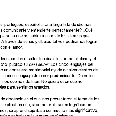
nés, portugués, español… Una larga lista de idiomas. 
s comunicarte y entenderte perfectamente? ¿Qué 
 persona que no habla ninguno de los idiomas que 
través de señas y dibujos tal vez podríamos lograr 
 con el 
amor
. 
ean pueden resultar tan distintos como el chino y el 
sofo, publicó su 
best seller
 “Los cinco lenguajes del 
o un consejero matrimonial ayuda a salvar cientos de 
ubrir su 
lenguaje de amor predominante
. De estos 
 los que nos definen. No quiere decir que no 
bles para sentirnos amados.
 de docencia en el cual nos presentaron el tema de los 
s explicaban que, si como profesores lográbamos 
mnos, su aprendizaje iba a ser mucho más 
significativo
, 