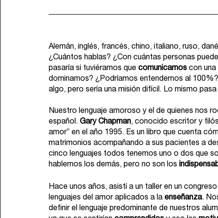
Alemán, inglés, francés, chino, italiano, ruso, da
¿Cuántos hablas? ¿Con cuántas personas puede
pasaría si tuviéramos que 
comunicarnos
 con una
dominamos? ¿Podríamos entendernos al 100%? A 
algo, pero sería una misión difícil. Lo mismo pasa
Nuestro lenguaje amoroso y el de quienes nos rod
español. 
Gary Chapman
, conocido escritor y filó
amor” en el año 1995. Es un libro que cuenta cóm
matrimonios acompañando a sus pacientes a desc
cinco lenguajes todos tenemos uno o dos que son
hablemos los demás, pero no son los 
indispensa
Hace unos años, asistí a un taller en un congreso
lenguajes del amor aplicados a la 
enseñanza
. No
definir el lenguaje predominante de nuestros alu