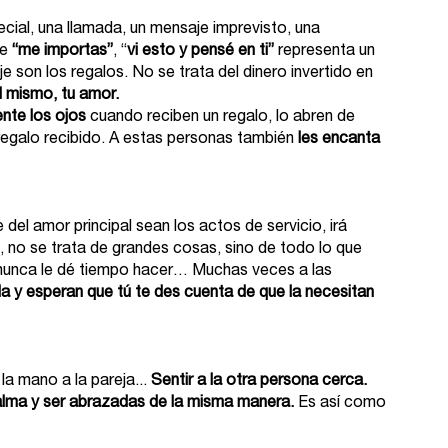
cial, una llamada, un mensaje imprevisto, una 
e 
“me importas”
, “
vi esto y pensé en ti” 
representa un 
 son los regalos. No se trata del dinero invertido en 
 mismo, tu amor. 
nte los ojos 
cuando reciben un regalo, lo abren de 
regalo recibido. A estas personas también 
les encanta 
el amor principal sean los actos de servicio, irá 
s, no se trata de grandes cosas, sino de todo lo que 
 nunca le dé tiempo hacer… Muchas veces a las 
da y esperan que tú te des cuenta de que la necesitan 
 la mano a la pareja... 
Sentir a la otra persona cerca.
alma y ser abrazadas de la misma manera.
 Es así como 